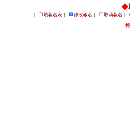
◆
｜
填報名表
｜
修改報名
｜
取消報名
｜
報