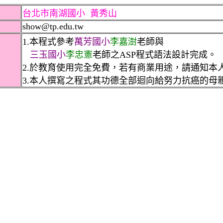
台北市南湖國小
黃秀山
show@tp.edu.tw
1.本程式參考
萬芳國小
李嘉澍
老師與
三玉國小
李忠憲
老師之ASP程式語法設計完成。
2.於教育使用完全免費，若有商業用途，請通知本
3.本人撰寫之程式其功德全部迴向給努力抗癌的母