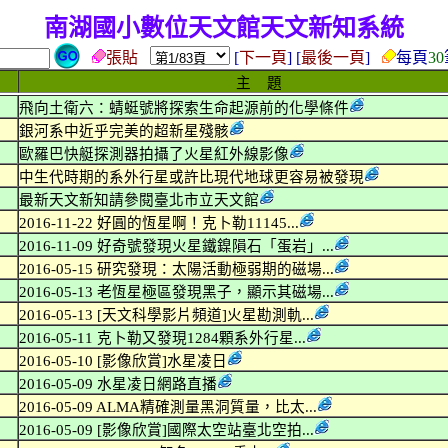
南湖國小數位天文館天文新知系統
張貼
[
下一頁
] [
最後一頁
]
每頁
30
主 題
飛向土衛六：蜻蜓號將探索生命起源前的化學條件
銀河系中近乎完美的超新星殘骸
歐羅巴快艇探測器拍攝了火星紅外線影像
中生代時期的系外行星或許比現代地球更容易被發現
最新天文新知請參閱臺北市立天文館
2016-11-22 好圓的恆星啊！克卜勒11145...
2016-11-09 好奇號發現火星鐵鎳隕石「蛋岩」...
2016-05-15 研究發現：太陽活動極弱期的磁場...
2016-05-13 老恆星極區發現黑子，顯示其磁場...
2016-05-13 [天文科學影片頻道]火星勘測軌...
2016-05-11 克卜勒又發現1284顆系外行星...
2016-05-10 [影像欣賞]水星凌日
2016-05-09 水星凌日網路直播
2016-05-09 ALMA精確測量黑洞質量，比太...
2016-05-09 [影像欣賞]國際太空站臺北空拍...