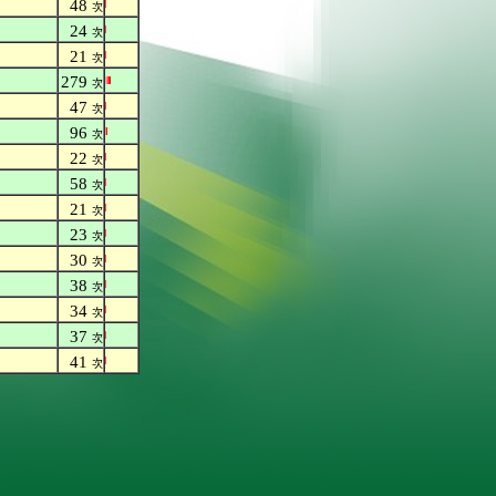
48
次
24
次
21
次
279
次
47
次
96
次
22
次
58
次
21
次
23
次
30
次
38
次
34
次
37
次
41
次