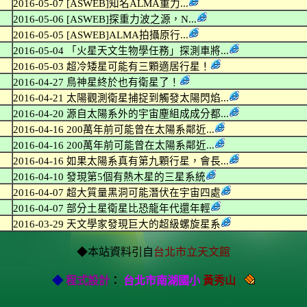
2016-05-07 [ASWEB]知名ALMA重力...
2016-05-06 [ASWEB]探重力波之源，N...
2016-05-05 [ASWEB]ALMA拍攝原行...
2016-05-04 「火星天文生物學任務」探測車將...
2016-05-03 超冷矮星可能有三顆適居行星！
2016-04-27 鳥神星終於也有衛星了！
2016-04-21 太陽觀測衛星捕捉到觸發太陽閃焰...
2016-04-20 源自太陽系外的宇宙塵組成成分都...
2016-04-16 200萬年前可能曾在太陽系鄰近...
2016-04-16 200萬年前可能曾在太陽系鄰近...
2016-04-16 如果太陽系真有第九顆行星，會長...
2016-04-10 發現第5個有熱木星的三星系統
2016-04-07 超大質量黑洞可能潛伏在宇宙四處
2016-04-07 部分土星衛星比恐龍年代還年輕
2016-03-29 天文學家發現巨大的超級螺旋星系
◆本站資料引自
台北市立天文館
◆
程式設計
：
台北市南湖國小
黃秀山