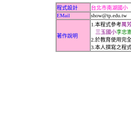
程式設計
台北市南湖國小
EMail
show@tp.edu.tw
1.本程式參考
萬
三玉國小
李忠
著作說明
2.於教育使用完
3.本人撰寫之