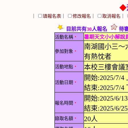
◆
｜
填報名表
｜
修改報名
｜
取消報名
｜
目前共有
30
人報名
待審
暑期天文小小解說
活動名稱
﹡
南湖國小三～
參加對象
﹡
有熱忱者
本校三樓會議
活動地點
﹡
開始:2025/7/4 
活動日期
﹡
結束:2025/7/4 
開始:2025/6/13
報名時間
﹡
結束:2025/6/25
20人
錄取名額
﹡