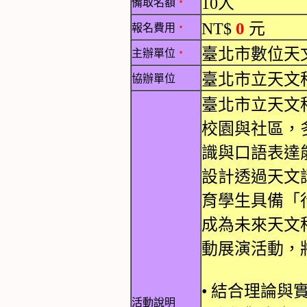
10人
備取名額
﹡
0
NT$
元
報名費用
﹡
臺北市數位天
主辦單位
﹡
臺北市立天文
協辦單位
臺北市立天文
校園與社區，
識與口語表達
設計透過天文
育學生具備「
成為未來天文
動展演活動，
• 結合理論
活動說明