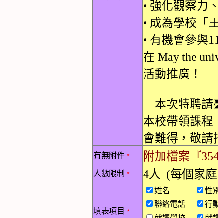
• 強化觀察
• 成為學校「
• 有機會參與11
在 May the u
活動推廣！
本次特聘請臺
本校帶領課程
會難得，敬請
附加檔案『354.
有無附件
﹡
4人 (每個家
人數限制
﹡
姓名
性
聯絡電話
行
填表項目
﹡
就讀學校
就