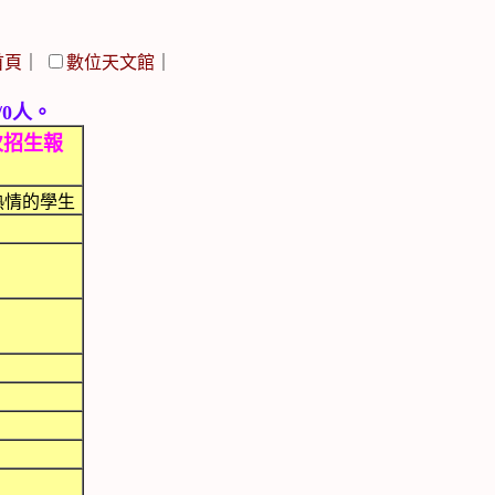
首頁
｜
數位天文館
｜
/0人。
次招生報
熱情的學生