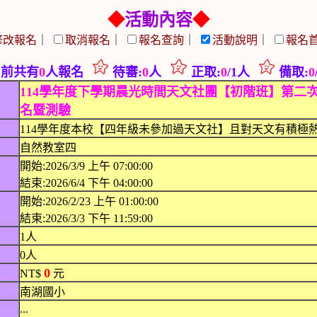
◆
活動內容
◆
修改報名
｜
取消報名
｜
報名查詢
｜
活動說明
｜
報名
前共有
0
人報名
待審:
0
人
正取:
0
/1人
備取:
0
114學年度下學期晨光時間天文社團【初階班】第二
﹡
名暨測驗
﹡
114學年度本校【四年級未參加過天文社】且對天文有積極
﹡
自然教室四
開始:2026/3/9 上午 07:00:00
﹡
結束:2026/6/4 下午 04:00:00
開始:2026/2/23 上午 01:00:00
﹡
結束:2026/3/3 下午 11:59:00
﹡
1人
﹡
0人
0
﹡
NT$
元
﹡
南湖國小
...