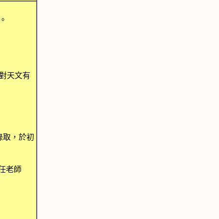
。
且對天文有
錄取，於初
任老師