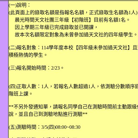
(一)說明：
(此頁面上的錄取名額是指報名名額，正式錄取生名額為1人)
晨光時間天文社團三年級【初階班】目前有名額1名。
因上學期三年級已完成錄取並已開課，
故本次名額限定對象為未曾參加過天文社的四年級學生。
(二)報名對象：114學年度本校【四年級未參加過天文社】
積極熱情的學生。
(三)報名開始時間：2/23。
(四)正取人數：1人，若報名人數超過1人，依測驗分數順序
階班上課。
**不另外發通知單，請報名同學自己在測驗時間前主動跟級
說，並且自己到測驗地點進行測驗**
(五)測驗時間：3/5(四)08:00~08:30