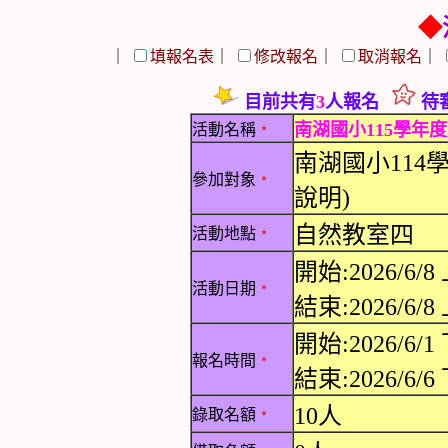
◆
｜
填報名表
｜
修改報名
｜
取消報名
｜
目前共有
3
人報名
待審
南湖國小115學年
活動名稱
﹡
南湖國小114
參加對象
﹡
說明)
自然教室四
活動地點
﹡
開始:2026/6/8 
活動日期
﹡
結束:2026/6/8 
開始:2026/6/1 
報名時間
﹡
結束:2026/6/6 
10人
錄取名額
﹡