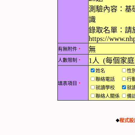
測驗內容：基
識
錄取名單：請於
https://www.nhp
無
有無附件
﹡
1人 (每個家
人數限制
﹡
姓名
性
聯絡電話
行
填表項目
﹡
就讀學校
就
聯絡人關係
備註
程式設
◆