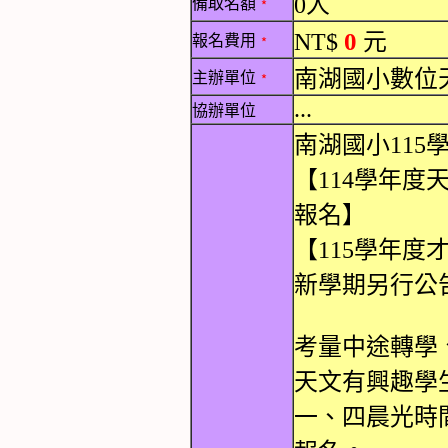
0人
備取名額
﹡
0
NT$
元
報名費用
﹡
南湖國小數位
主辦單位
﹡
...
協辦單位
南湖國小11
【114學年
報名】
【115學年
新學期另行公
考量中途轉學、
天文有興趣學
一、四晨光時