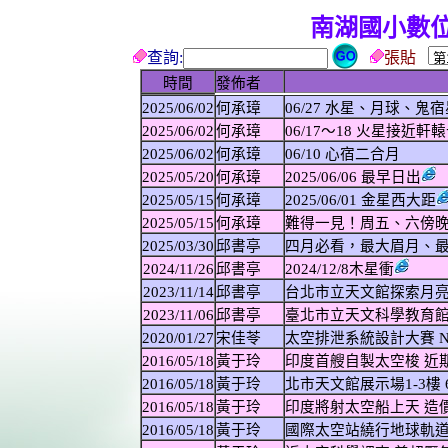
南湖國小數
查詢:
張貼
時間
發佈者
2025/06/02
何承璋
06/27 水星、月球、鬼
2025/06/02
何承璋
06/17〜18 火星接近軒
2025/06/02
何承璋
06/10 心宿二合月
2025/05/20
何承璋
2025/06/06 最早日出
2025/05/15
何承璋
2025/06/01 金星西大距
2025/05/15
何承璋
難得一見！周五、六傍
2025/03/30
邱書亭
四月必看，最大眉月、最
2024/11/26
邱書亭
2024/12/8木星衝
2023/11/14
邱書亭
台北市立天文館探索月亮一
2023/11/06
邱書亭
臺北市立天文科學教育館
2020/01/27
宋佳苓
太空排泄系統設計大賽 N
2016/05/18
黃于玲
印度首艘自製太空梭 近
2016/05/18
黃于玲
北市天文館展示場1-3樓 
2016/05/18
黃于玲
印度將射太空船上天 造
2016/05/18
黃于玲
國際太空站繞行地球軌道