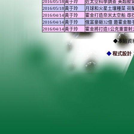
2016/05/18
黃于玲
近太空科學調查 美超壓
2016/05/18
黃于玲
月球和火星土壤種菜 荷
2016/04/14
黃于玲
霍金打造奈米太空船 尋
2016/04/14
黃于玲
俄富豪砸32億 邀霍金聯
2016/04/14
黃于玲
霍金將打造1公克重雷射
◆本站資
◆
程式設計