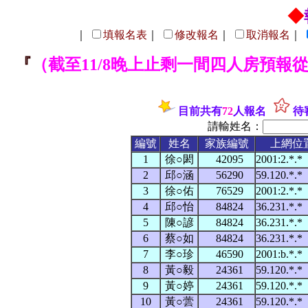
◆
｜
填報名表
｜
修改報名
｜
取消報名
｜
『
（截至11/8晚上止剩一間四人房預報從
目前共有
72
人報名
待
請輸姓名：
編號
姓名
家族編號
上網位
1
徐○閎
42095
2001:2.*.
2
邱○涵
56290
59.120.*.
3
徐○佑
76529
2001:2.*.
4
邱○怡
84824
36.231.*.
5
陳○諺
84824
36.231.*.
6
蔡○如
84824
36.231.*.
7
李○珍
46590
2001:b.*.
8
黃○毅
24361
59.120.*.
9
黃○婷
24361
59.120.*.
10
黃○蕓
24361
59.120.*.