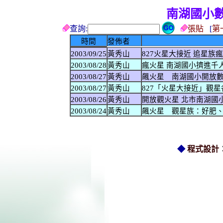
南湖國小
查詢:
張貼
[
第
時間
發佈者
2003/09/25
黃秀山
827火星大接近 追星族瘋狂
2003/08/28
黃秀山
瘋火星 南湖國小擠進千人(
2003/08/27
黃秀山
飆火星 南湖國小開放數位望
2003/08/27
黃秀山
827「火星大接近」觀星各
2003/08/26
黃秀山
開放觀火星 北市南湖國小
2003/08/24
黃秀山
飆火星 觀星族：好肥、好
◆
程式設計