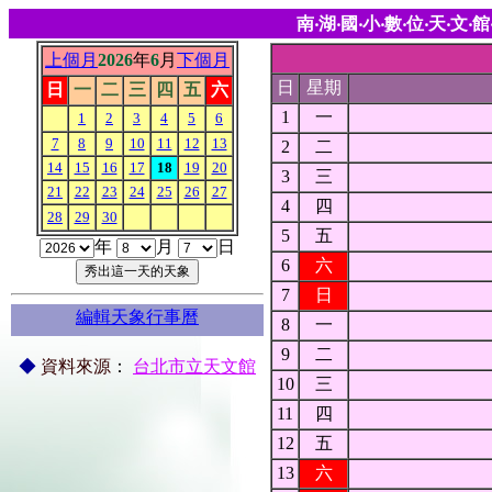
南‧湖‧國‧小‧數‧位‧天‧文‧館
上個月
2026
年
6
月
下個月
日
星期
日
一
二
三
四
五
六
1
一
1
2
3
4
5
6
7
8
9
10
11
12
13
2
二
14
15
16
17
18
19
20
3
三
21
22
23
24
25
26
27
4
四
28
29
30
5
五
年
月
日
6
六
7
日
編輯天象行事曆
8
一
9
二
◆
資料來源
：
台北市立天文館
10
三
11
四
12
五
13
六