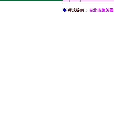
◆
程式提供
：
台北市萬芳國