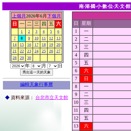
南‧湖‧國‧小‧數‧位‧天‧文‧館
上個月
2026
年
6
月
下個月
日
星期
日
一
二
三
四
五
六
1
一
1
2
3
4
5
6
7
8
9
10
11
12
13
2
二
14
15
16
17
18
19
20
3
三
21
22
23
24
25
26
27
4
四
28
29
30
5
五
年
月
日
6
六
7
日
編輯天象行事曆
8
一
9
二
◆
資料來源
：
台北市立天文館
10
三
11
四
12
五
13
六