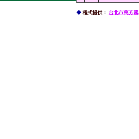
◆
程式提供
：
台北市萬芳國