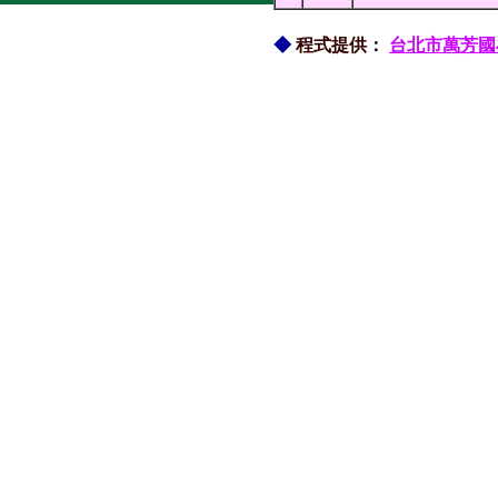
◆
程式提供
：
台北市萬芳國