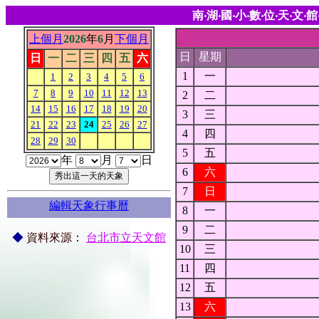
南‧湖‧國‧小‧數‧位‧天‧文‧館
上個月
2026
年
6
月
下個月
日
星期
日
一
二
三
四
五
六
1
一
1
2
3
4
5
6
7
8
9
10
11
12
13
2
二
14
15
16
17
18
19
20
3
三
21
22
23
24
25
26
27
4
四
28
29
30
5
五
年
月
日
6
六
7
日
編輯天象行事曆
8
一
9
二
◆
資料來源
：
台北市立天文館
10
三
11
四
12
五
13
六