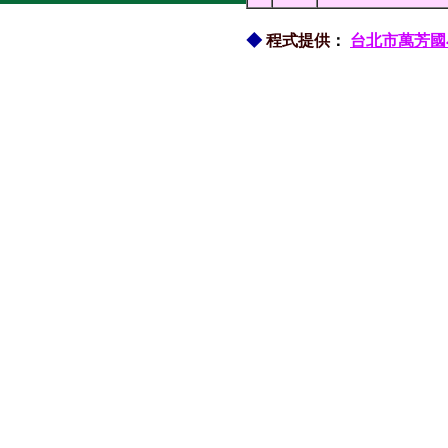
◆
程式提供
：
台北市萬芳國