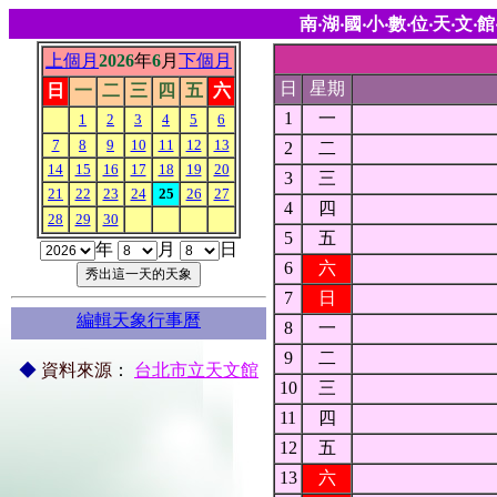
南‧湖‧國‧小‧數‧位‧天‧文‧館
上個月
2026
年
6
月
下個月
日
星期
日
一
二
三
四
五
六
1
一
1
2
3
4
5
6
7
8
9
10
11
12
13
2
二
14
15
16
17
18
19
20
3
三
21
22
23
24
25
26
27
4
四
28
29
30
5
五
年
月
日
6
六
7
日
編輯天象行事曆
8
一
9
二
◆
資料來源
：
台北市立天文館
10
三
11
四
12
五
13
六