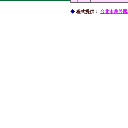
◆
程式提供
：
台北市萬芳國