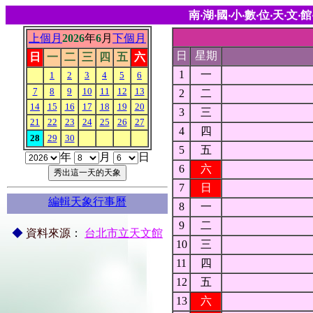
南‧湖‧國‧小‧數‧位‧天‧文‧館
上個月
2026
年
6
月
下個月
日
星期
日
一
二
三
四
五
六
1
一
1
2
3
4
5
6
7
8
9
10
11
12
13
2
二
14
15
16
17
18
19
20
3
三
21
22
23
24
25
26
27
4
四
28
29
30
5
五
年
月
日
6
六
7
日
編輯天象行事曆
8
一
9
二
◆
資料來源
：
台北市立天文館
10
三
11
四
12
五
13
六