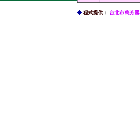
◆
程式提供
：
台北市萬芳國