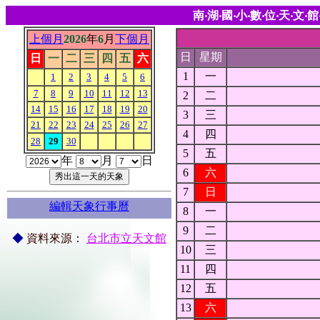
南‧湖‧國‧小‧數‧位‧天‧文‧館
上個月
2026
年
6
月
下個月
日
星期
日
一
二
三
四
五
六
1
一
1
2
3
4
5
6
7
8
9
10
11
12
13
2
二
14
15
16
17
18
19
20
3
三
21
22
23
24
25
26
27
4
四
28
29
30
5
五
年
月
日
6
六
7
日
編輯天象行事曆
8
一
9
二
◆
資料來源
：
台北市立天文館
10
三
11
四
12
五
13
六