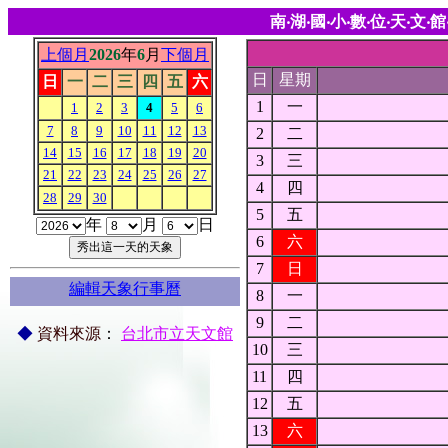
南‧湖‧國‧小‧數‧位‧天‧文‧館
上個月
2026
年
6
月
下個月
日
星期
日
一
二
三
四
五
六
1
一
1
2
3
4
5
6
7
8
9
10
11
12
13
2
二
14
15
16
17
18
19
20
3
三
21
22
23
24
25
26
27
4
四
28
29
30
5
五
年
月
日
6
六
7
日
編輯天象行事曆
8
一
9
二
◆
資料來源
：
台北市立天文館
10
三
11
四
12
五
13
六