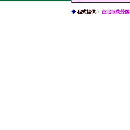
◆
程式提供
：
台北市萬芳國